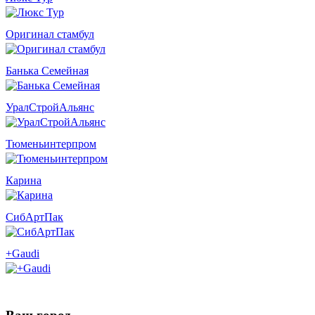
Оригинал стамбул
Банька Семейная
УралСтройАльянс
Тюменьинтерпром
Карина
СибАртПак
+Gaudi