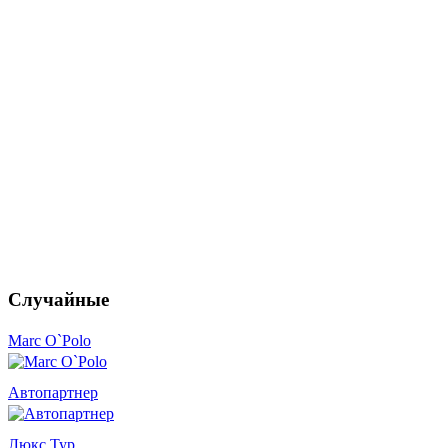
Случайные
Marc O`Polo
Автопартнер
Люкс Тур