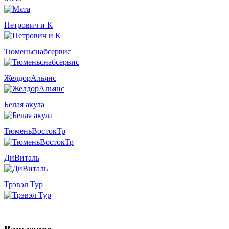
Петрович и К
Тюменьснабсервис
ЖелдорАльянс
Белая акула
ТюменьВостокТр
ДиВиталь
Трэвэл Тур