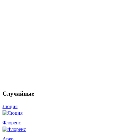
Случайные
Люция
Флоренс
Арко