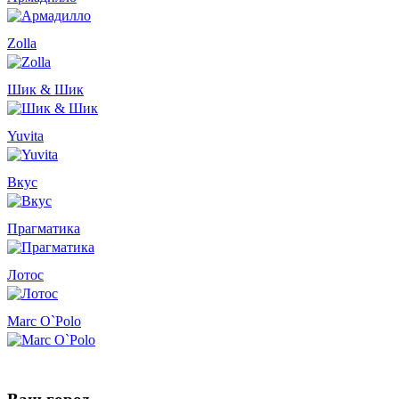
Zolla
Шик & Шик
Yuvita
Вкус
Прагматика
Лотос
Marc O`Polo