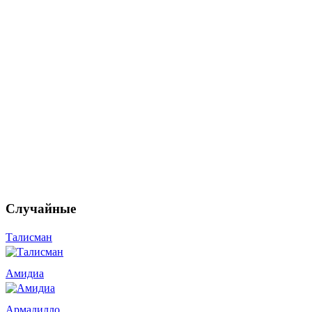
Случайные
Талисман
Амидиа
Армадилло