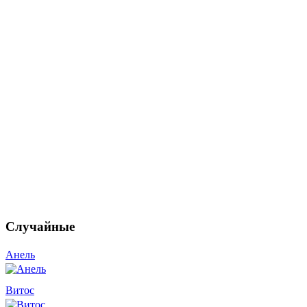
Случайные
Анель
Витос