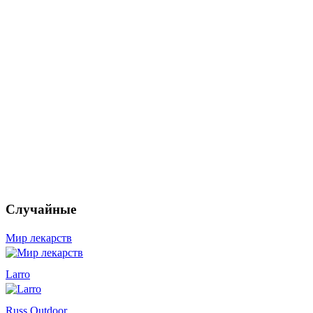
Случайные
Мир лекарств
Larro
Russ Outdoor