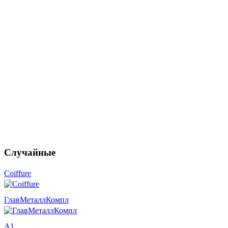
Случайные
Coiffure
ГлавМеталлКомпл
А1