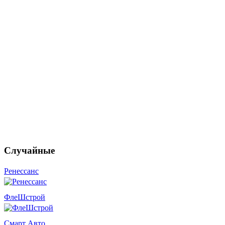
Случайные
Ренессанс
ФлеШстрой
Смарт Авто