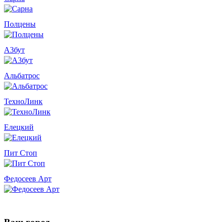
Полцены
А3бут
Альбатрос
ТехноЛинк
Елецкий
Пит Стоп
Федосеев Арт