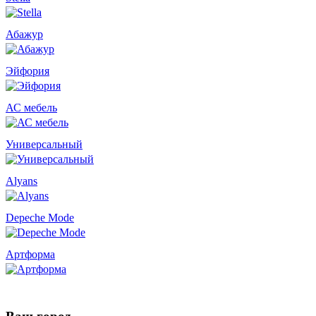
Абажур
Эйфория
АС мебель
Универсальный
Alyans
Depeche Mode
Артформа