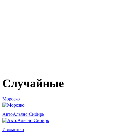
Случайные
Морозко
АвтоАльянс-Сибирь
Изюминка