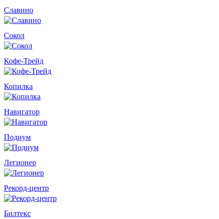
Славино
Сокол
Кофе-Трейд
Копилка
Навигатор
Подиум
Легионер
Рекорд-центр
Билтекс